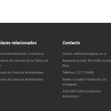
laces relacionados
Contacto
iversidad Nacional, Costa Rica
Correo:
ambientico@una.ac.cr
ultad de Ciencias de la Tierra y el
Apartado postal: 86-3000, Cost
r
Rica
cuela de Ciencias Ambientales
Teléfono:
2277-3688
vista de Ciencias Ambientales
Redes Sociales:
Facebook
|
X
|
Instagram
SUSCRIPCIÓN a la Revista
Ambientico