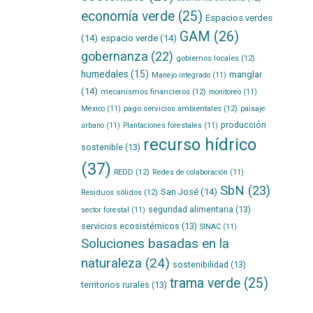
economía verde
(25)
Espacios verdes
GAM
(26)
(14)
espacio verde
(14)
gobernanza
(22)
gobiernos locales
(12)
humedales
(15)
manglar
Manejo integrado
(11)
(14)
mecanismos financieros
(12)
monitoreo
(11)
pago servicios ambientales
(12)
México
(11)
paisaje
producción
urbano
(11)
Plantaciones forestales
(11)
recurso hídrico
sostenible
(13)
(37)
REDD
(12)
Redes de colaboración
(11)
SbN
(23)
San José
(14)
Residuos sólidos
(12)
seguridad alimentaria
(13)
sector forestal
(11)
servicios ecosistémicos
(13)
SINAC
(11)
Soluciones basadas en la
naturaleza
(24)
sostenibilidad
(13)
trama verde
(25)
territorios rurales
(13)