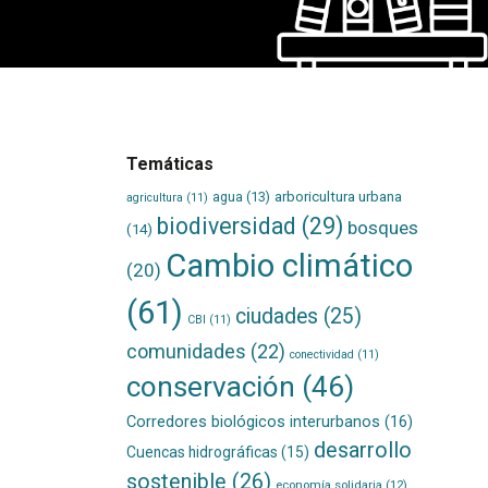
Temáticas
agua
(13)
arboricultura urbana
agricultura
(11)
biodiversidad
(29)
bosques
(14)
Cambio climático
(20)
(61)
ciudades
(25)
CBI
(11)
comunidades
(22)
conectividad
(11)
conservación
(46)
Corredores biológicos interurbanos
(16)
desarrollo
Cuencas hidrográficas
(15)
sostenible
(26)
economía solidaria
(12)