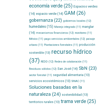
economía verde
(25)
Espacios verdes
GAM
(26)
(14)
espacio verde
(14)
gobernanza
(22)
gobiernos locales
(12)
humedales
(15)
manglar
Manejo integrado
(11)
(14)
mecanismos financieros
(12)
monitoreo
(11)
pago servicios ambientales
(12)
México
(11)
paisaje
producción
urbano
(11)
Plantaciones forestales
(11)
recurso hídrico
sostenible
(13)
(37)
REDD
(12)
Redes de colaboración
(11)
SbN
(23)
San José
(14)
Residuos sólidos
(12)
seguridad alimentaria
(13)
sector forestal
(11)
servicios ecosistémicos
(13)
SINAC
(11)
Soluciones basadas en la
naturaleza
(24)
sostenibilidad
(13)
trama verde
(25)
territorios rurales
(13)