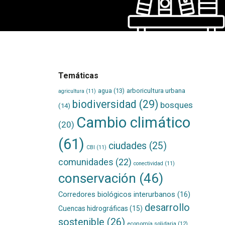
Temáticas
agua
(13)
arboricultura urbana
agricultura
(11)
biodiversidad
(29)
bosques
(14)
Cambio climático
(20)
(61)
ciudades
(25)
CBI
(11)
comunidades
(22)
conectividad
(11)
conservación
(46)
Corredores biológicos interurbanos
(16)
desarrollo
Cuencas hidrográficas
(15)
sostenible
(26)
economía solidaria
(12)