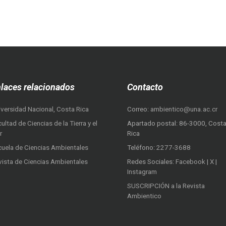
laces relacionados
Contacto
iversidad Nacional, Costa Rica
Correo:
ambientico@una.ac.cr
ultad de Ciencias de la Tierra y el
Apartado postal: 86-3000, Cost
r
Rica
cuela de Ciencias Ambientales
Teléfono:
2277-3688
vista de Ciencias Ambientales
Redes Sociales:
Facebook
|
X
|
Instagram
SUSCRIPCIÓN a la Revista
Ambientico