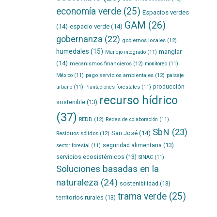
economía verde
(25)
Espacios verdes
GAM
(26)
(14)
espacio verde
(14)
gobernanza
(22)
gobiernos locales
(12)
humedales
(15)
manglar
Manejo integrado
(11)
(14)
mecanismos financieros
(12)
monitoreo
(11)
pago servicios ambientales
(12)
México
(11)
paisaje
producción
urbano
(11)
Plantaciones forestales
(11)
recurso hídrico
sostenible
(13)
(37)
REDD
(12)
Redes de colaboración
(11)
SbN
(23)
San José
(14)
Residuos sólidos
(12)
seguridad alimentaria
(13)
sector forestal
(11)
servicios ecosistémicos
(13)
SINAC
(11)
Soluciones basadas en la
naturaleza
(24)
sostenibilidad
(13)
trama verde
(25)
territorios rurales
(13)