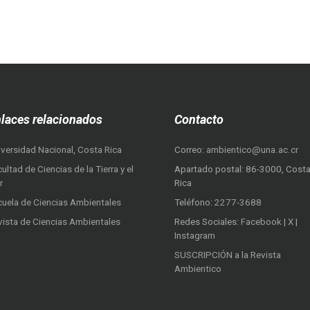
laces relacionados
Contacto
iversidad Nacional, Costa Rica
Correo:
ambientico@una.ac.cr
ultad de Ciencias de la Tierra y el
Apartado postal: 86-3000, Cost
r
Rica
cuela de Ciencias Ambientales
Teléfono:
2277-3688
vista de Ciencias Ambientales
Redes Sociales:
Facebook
|
X
|
Instagram
SUSCRIPCIÓN a la Revista
Ambientico