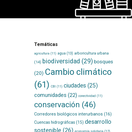
Temáticas
agua
(13)
arboricultura urbana
agricultura
(11)
biodiversidad
(29)
bosques
(14)
Cambio climático
(20)
(61)
ciudades
(25)
CBI
(11)
comunidades
(22)
conectividad
(11)
conservación
(46)
Corredores biológicos interurbanos
(16)
desarrollo
Cuencas hidrográficas
(15)
sostenible
(26)
economía solidaria
(12)