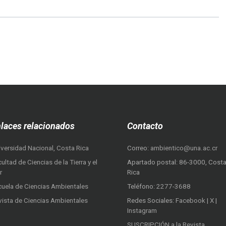
laces relacionados
Contacto
iversidad Nacional, Costa Rica
Correo:
ambientico@una.ac.cr
ultad de Ciencias de la Tierra y el
Apartado postal: 86-3000, Cost
r
Rica
cuela de Ciencias Ambientales
Teléfono:
2277-3688
vista de Ciencias Ambientales
Redes Sociales:
Facebook
|
X
|
Instagram
SUSCRIPCIÓN a la Revista