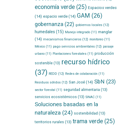
economía verde
(25)
Espacios verdes
GAM
(26)
(14)
espacio verde
(14)
gobernanza
(22)
gobiernos locales
(12)
humedales
(15)
manglar
Manejo integrado
(11)
(14)
mecanismos financieros
(12)
monitoreo
(11)
pago servicios ambientales
(12)
México
(11)
paisaje
producción
urbano
(11)
Plantaciones forestales
(11)
recurso hídrico
sostenible
(13)
(37)
REDD
(12)
Redes de colaboración
(11)
SbN
(23)
San José
(14)
Residuos sólidos
(12)
seguridad alimentaria
(13)
sector forestal
(11)
servicios ecosistémicos
(13)
SINAC
(11)
Soluciones basadas en la
naturaleza
(24)
sostenibilidad
(13)
trama verde
(25)
territorios rurales
(13)