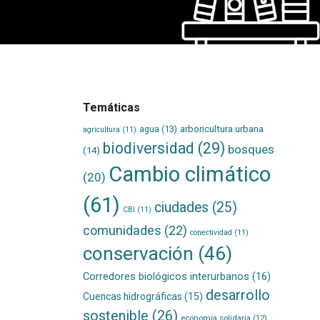
Temáticas
agua
(13)
arboricultura urbana
agricultura
(11)
biodiversidad
(29)
bosques
(14)
Cambio climático
(20)
(61)
ciudades
(25)
CBI
(11)
comunidades
(22)
conectividad
(11)
conservación
(46)
Corredores biológicos interurbanos
(16)
desarrollo
Cuencas hidrográficas
(15)
sostenible
(26)
economía solidaria
(12)