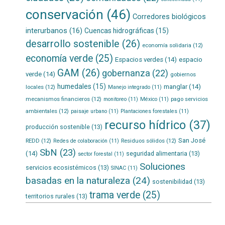
conservación
(46)
Corredores biológicos
interurbanos
(16)
Cuencas hidrográficas
(15)
desarrollo sostenible
(26)
economía solidaria
(12)
economía verde
(25)
Espacios verdes
(14)
espacio
GAM
(26)
gobernanza
(22)
verde
(14)
gobiernos
humedales
(15)
manglar
(14)
locales
(12)
Manejo integrado
(11)
mecanismos financieros
(12)
pago servicios
monitoreo
(11)
México
(11)
ambientales
(12)
paisaje urbano
(11)
Plantaciones forestales
(11)
recurso hídrico
(37)
producción sostenible
(13)
San José
REDD
(12)
Residuos sólidos
(12)
Redes de colaboración
(11)
SbN
(23)
(14)
seguridad alimentaria
(13)
sector forestal
(11)
Soluciones
servicios ecosistémicos
(13)
SINAC
(11)
basadas en la naturaleza
(24)
sostenibilidad
(13)
trama verde
(25)
territorios rurales
(13)