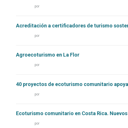
Leer
por
más...
Acreditación a certificadores de turismo soste
Leer
por
más...
Agroecoturismo en La Flor
Leer
por
más...
40 proyectos de ecoturismo comunitario apo
Leer
por
más...
Ecoturismo comunitario en Costa Rica. Nuevos
Leer
por