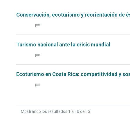
más...
Conservación, ecoturismo y reorientación de é
Leer
por
más...
Turismo nacional ante la crisis mundial
Leer
por
más...
Ecoturismo en Costa Rica: competitividad y sos
Leer
por
más...
Mostrando los resultados 1 a 10 de 13