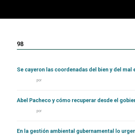
98
Se cayeron las coordenadas del bien y del mal 
Leer
por
más...
Abel Pacheco y cómo recuperar desde el gobier
Leer
por
más...
En la gestión ambiental gubernamental lo urgen