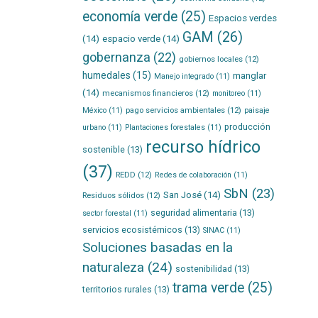
economía verde
(25)
Espacios verdes
GAM
(26)
(14)
espacio verde
(14)
gobernanza
(22)
gobiernos locales
(12)
humedales
(15)
manglar
Manejo integrado
(11)
(14)
mecanismos financieros
(12)
monitoreo
(11)
pago servicios ambientales
(12)
México
(11)
paisaje
producción
urbano
(11)
Plantaciones forestales
(11)
recurso hídrico
sostenible
(13)
(37)
REDD
(12)
Redes de colaboración
(11)
SbN
(23)
San José
(14)
Residuos sólidos
(12)
seguridad alimentaria
(13)
sector forestal
(11)
servicios ecosistémicos
(13)
SINAC
(11)
Soluciones basadas en la
naturaleza
(24)
sostenibilidad
(13)
trama verde
(25)
territorios rurales
(13)