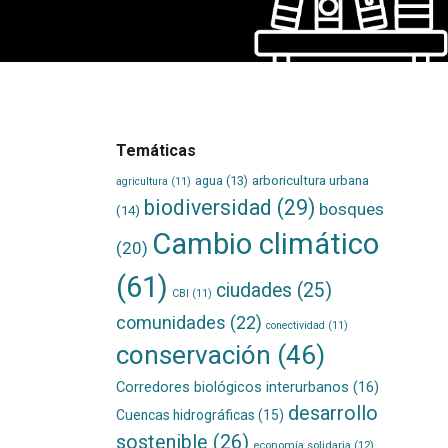
Temáticas
agua
(13)
arboricultura urbana
agricultura
(11)
biodiversidad
(29)
bosques
(14)
Cambio climático
(20)
(61)
ciudades
(25)
CBI
(11)
comunidades
(22)
conectividad
(11)
conservación
(46)
Corredores biológicos interurbanos
(16)
desarrollo
Cuencas hidrográficas
(15)
sostenible
(26)
economía solidaria
(12)