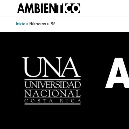
Inicio
> Números >
98