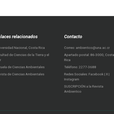
laces relacionados
Contacto
iversidad Nacional, Costa Rica
Correo:
ambientico@una.ac.cr
ultad de Ciencias de la Tierra y el
Apartado postal: 86-3000, Cost
r
Rica
cuela de Ciencias Ambientales
Teléfono:
2277-3688
vista de Ciencias Ambientales
Redes Sociales:
Facebook
|
X
|
Instagram
SUSCRIPCIÓN a la Revista
Ambientico