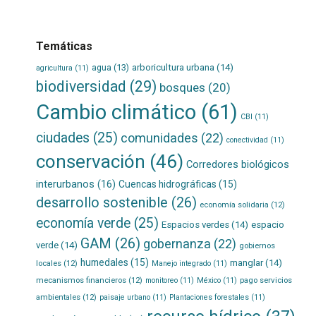
Temáticas
agua
(13)
arboricultura urbana
(14)
agricultura
(11)
biodiversidad
(29)
bosques
(20)
Cambio climático
(61)
CBI
(11)
ciudades
(25)
comunidades
(22)
conectividad
(11)
conservación
(46)
Corredores biológicos
interurbanos
(16)
Cuencas hidrográficas
(15)
desarrollo sostenible
(26)
economía solidaria
(12)
economía verde
(25)
Espacios verdes
(14)
espacio
GAM
(26)
gobernanza
(22)
verde
(14)
gobiernos
humedales
(15)
manglar
(14)
locales
(12)
Manejo integrado
(11)
mecanismos financieros
(12)
pago servicios
monitoreo
(11)
México
(11)
ambientales
(12)
paisaje urbano
(11)
Plantaciones forestales
(11)