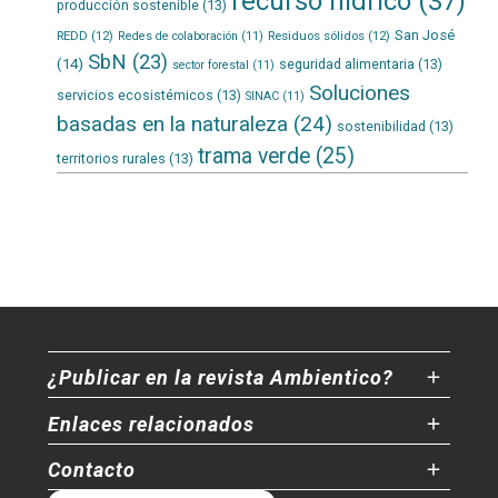
recurso hídrico
(37)
producción sostenible
(13)
San José
REDD
(12)
Residuos sólidos
(12)
Redes de colaboración
(11)
SbN
(23)
(14)
seguridad alimentaria
(13)
sector forestal
(11)
Soluciones
servicios ecosistémicos
(13)
SINAC
(11)
basadas en la naturaleza
(24)
sostenibilidad
(13)
trama verde
(25)
territorios rurales
(13)
¿Publicar en la revista Ambientico?
Enlaces relacionados
Contacto