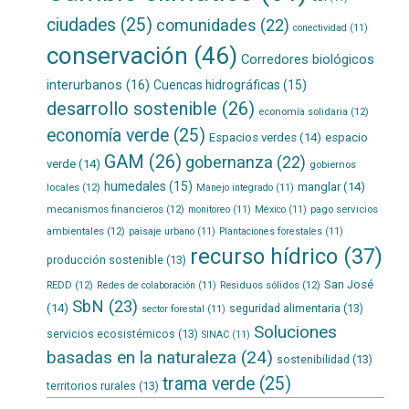
ciudades
(25)
comunidades
(22)
conectividad
(11)
conservación
(46)
Corredores biológicos
interurbanos
(16)
Cuencas hidrográficas
(15)
desarrollo sostenible
(26)
economía solidaria
(12)
economía verde
(25)
Espacios verdes
(14)
espacio
GAM
(26)
gobernanza
(22)
verde
(14)
gobiernos
humedales
(15)
manglar
(14)
locales
(12)
Manejo integrado
(11)
mecanismos financieros
(12)
pago servicios
monitoreo
(11)
México
(11)
ambientales
(12)
paisaje urbano
(11)
Plantaciones forestales
(11)
recurso hídrico
(37)
producción sostenible
(13)
San José
REDD
(12)
Residuos sólidos
(12)
Redes de colaboración
(11)
SbN
(23)
(14)
seguridad alimentaria
(13)
sector forestal
(11)
Soluciones
servicios ecosistémicos
(13)
SINAC
(11)
basadas en la naturaleza
(24)
sostenibilidad
(13)
trama verde
(25)
territorios rurales
(13)