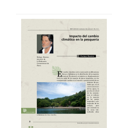
Leer
por
más...