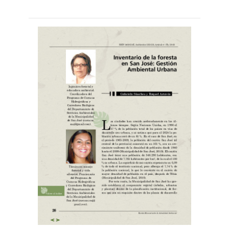
Leer
por
más...