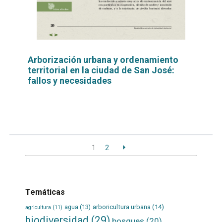
Arborización urbana y ordenamiento
territorial en la ciudad de San José:
fallos y necesidades
Leer
por
más...
1
2
Temáticas
agua
(13)
arboricultura urbana
(14)
agricultura
(11)
biodiversidad
(29)
bosques
(20)