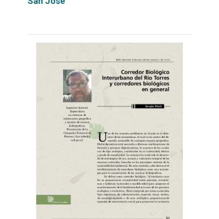
San José
Leer
por
más...