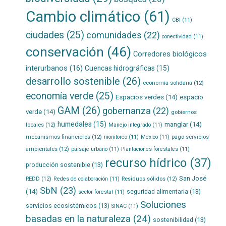
Cambio climático
(61)
CBI
(11)
ciudades
(25)
comunidades
(22)
conectividad
(11)
conservación
(46)
Corredores biológicos
interurbanos
(16)
Cuencas hidrográficas
(15)
desarrollo sostenible
(26)
economía solidaria
(12)
economía verde
(25)
Espacios verdes
(14)
espacio
GAM
(26)
gobernanza
(22)
verde
(14)
gobiernos
humedales
(15)
manglar
(14)
locales
(12)
Manejo integrado
(11)
mecanismos financieros
(12)
pago servicios
monitoreo
(11)
México
(11)
ambientales
(12)
paisaje urbano
(11)
Plantaciones forestales
(11)
recurso hídrico
(37)
producción sostenible
(13)
San José
REDD
(12)
Residuos sólidos
(12)
Redes de colaboración
(11)
SbN
(23)
(14)
seguridad alimentaria
(13)
sector forestal
(11)
Soluciones
servicios ecosistémicos
(13)
SINAC
(11)
basadas en la naturaleza
(24)
sostenibilidad
(13)