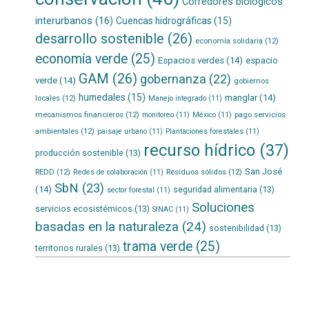
Corredores biológicos
interurbanos
(16)
Cuencas hidrográficas
(15)
desarrollo sostenible
(26)
economía solidaria
(12)
economía verde
(25)
Espacios verdes
(14)
espacio
GAM
(26)
gobernanza
(22)
verde
(14)
gobiernos
humedales
(15)
manglar
(14)
locales
(12)
Manejo integrado
(11)
mecanismos financieros
(12)
pago servicios
monitoreo
(11)
México
(11)
ambientales
(12)
paisaje urbano
(11)
Plantaciones forestales
(11)
recurso hídrico
(37)
producción sostenible
(13)
San José
REDD
(12)
Residuos sólidos
(12)
Redes de colaboración
(11)
SbN
(23)
(14)
seguridad alimentaria
(13)
sector forestal
(11)
Soluciones
servicios ecosistémicos
(13)
SINAC
(11)
basadas en la naturaleza
(24)
sostenibilidad
(13)
trama verde
(25)
territorios rurales
(13)