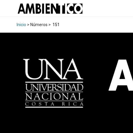
Inicio
> Números >
151