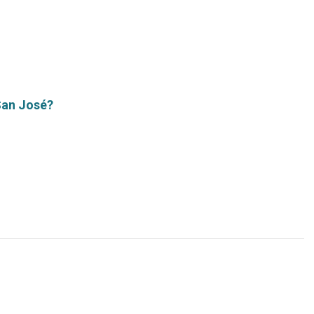
San José?
Leer
más...