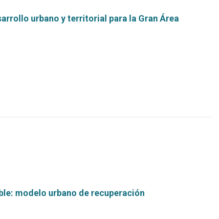
rrollo urbano y territorial para la Gran Área
Leer
más...
ble: modelo urbano de recuperación
Leer