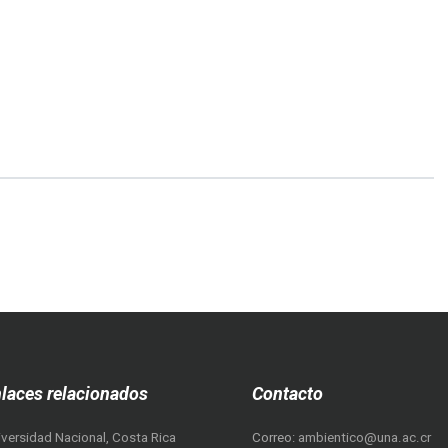
más...
laces relacionados
Contacto
iversidad Nacional, Costa Rica
Correo:
ambientico@una.ac.cr