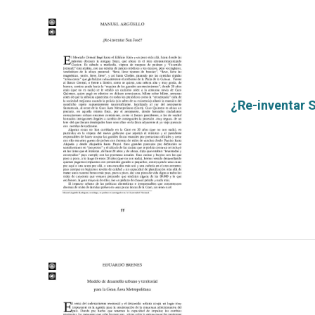
¿Re-inventar 
por