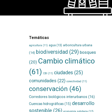
Temáticas
agua
(13)
arboricultura urbana
agricultura
(11)
biodiversidad
(29)
bosques
(14)
Cambio climático
(20)
(61)
ciudades
(25)
CBI
(11)
comunidades
(22)
conectividad
(11)
conservación
(46)
Corredores biológicos interurbanos
(16)
desarrollo
Cuencas hidrográficas
(15)
sostenible
(26)
economía solidaria
(12)