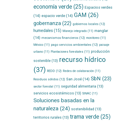
economía verde
(25)
Espacios verdes
GAM
(26)
(14)
espacio verde
(14)
gobernanza
(22)
gobiernos locales
(12)
humedales
(15)
manglar
Manejo integrado
(11)
(14)
mecanismos financieros
(12)
monitoreo
(11)
pago servicios ambientales
(12)
México
(11)
paisaje
producción
urbano
(11)
Plantaciones forestales
(11)
recurso hídrico
sostenible
(13)
(37)
REDD
(12)
Redes de colaboración
(11)
SbN
(23)
San José
(14)
Residuos sólidos
(12)
seguridad alimentaria
(13)
sector forestal
(11)
servicios ecosistémicos
(13)
SINAC
(11)
Soluciones basadas en la
naturaleza
(24)
sostenibilidad
(13)
trama verde
(25)
territorios rurales
(13)