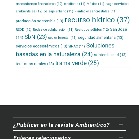
mecanismos financieros
(12)
pago servicios
monitoreo
(11)
México
(11)
ambientales
(12)
paisaje urbano
(11)
Plantaciones forestales
(11)
recurso hídrico
(37)
producción sostenible
(13)
San José
REDD
(12)
Residuos sólidos
(12)
Redes de colaboración
(11)
SbN
(23)
(14)
seguridad alimentaria
(13)
sector forestal
(11)
Soluciones
servicios ecosistémicos
(13)
SINAC
(11)
basadas en la naturaleza
(24)
sostenibilidad
(13)
trama verde
(25)
territorios rurales
(13)
¿Publicar en la revista Ambientico?
Enlaces relacionados