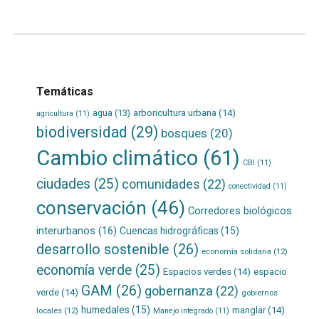
Temáticas
agua
(13)
arboricultura urbana
(14)
agricultura
(11)
biodiversidad
(29)
bosques
(20)
Cambio climático
(61)
CBI
(11)
ciudades
(25)
comunidades
(22)
conectividad
(11)
conservación
(46)
Corredores biológicos
interurbanos
(16)
Cuencas hidrográficas
(15)
desarrollo sostenible
(26)
economía solidaria
(12)
economía verde
(25)
Espacios verdes
(14)
espacio
GAM
(26)
gobernanza
(22)
verde
(14)
gobiernos
humedales
(15)
manglar
(14)
locales
(12)
Manejo integrado
(11)