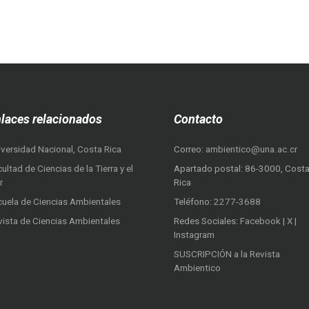
laces relacionados
Contacto
iversidad Nacional, Costa Rica
Correo:
ambientico@una.ac.cr
ultad de Ciencias de la Tierra y el
Apartado postal: 86-3000, Cost
r
Rica
cuela de Ciencias Ambientales
Teléfono:
2277-3688
vista de Ciencias Ambientales
Redes Sociales:
Facebook
|
X
|
Instagram
SUSCRIPCIÓN a la Revista
Ambientico