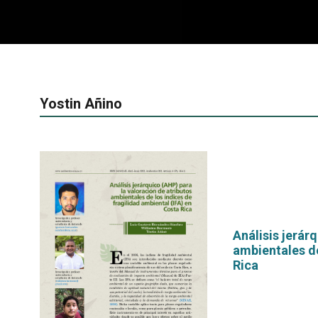
Yostin Añino
Análisis jerár
ambientales de
Rica
por