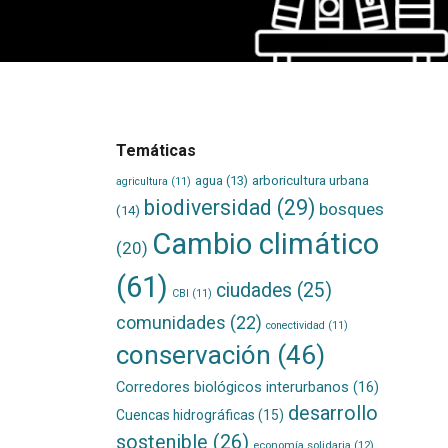
Temáticas
agua
(13)
arboricultura urbana
agricultura
(11)
biodiversidad
(29)
bosques
(14)
Cambio climático
(20)
(61)
ciudades
(25)
CBI
(11)
comunidades
(22)
conectividad
(11)
conservación
(46)
Corredores biológicos interurbanos
(16)
desarrollo
Cuencas hidrográficas
(15)
sostenible
(26)
economía solidaria
(12)