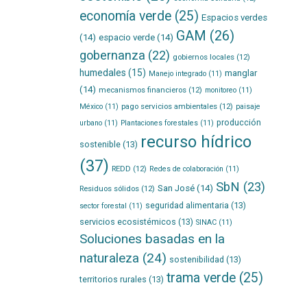
economía verde
(25)
Espacios verdes
GAM
(26)
(14)
espacio verde
(14)
gobernanza
(22)
gobiernos locales
(12)
humedales
(15)
manglar
Manejo integrado
(11)
(14)
mecanismos financieros
(12)
monitoreo
(11)
pago servicios ambientales
(12)
México
(11)
paisaje
producción
urbano
(11)
Plantaciones forestales
(11)
recurso hídrico
sostenible
(13)
(37)
REDD
(12)
Redes de colaboración
(11)
SbN
(23)
San José
(14)
Residuos sólidos
(12)
seguridad alimentaria
(13)
sector forestal
(11)
servicios ecosistémicos
(13)
SINAC
(11)
Soluciones basadas en la
naturaleza
(24)
sostenibilidad
(13)
trama verde
(25)
territorios rurales
(13)