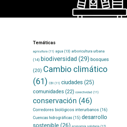
Temáticas
agua
(13)
arboricultura urbana
agricultura
(11)
biodiversidad
(29)
bosques
(14)
Cambio climático
(20)
(61)
ciudades
(25)
CBI
(11)
comunidades
(22)
conectividad
(11)
conservación
(46)
Corredores biológicos interurbanos
(16)
desarrollo
Cuencas hidrográficas
(15)
sostenible
(26)
economía solidaria
(12)