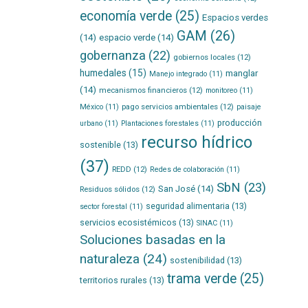
economía verde
(25)
Espacios verdes
GAM
(26)
(14)
espacio verde
(14)
gobernanza
(22)
gobiernos locales
(12)
humedales
(15)
manglar
Manejo integrado
(11)
(14)
mecanismos financieros
(12)
monitoreo
(11)
pago servicios ambientales
(12)
México
(11)
paisaje
producción
urbano
(11)
Plantaciones forestales
(11)
recurso hídrico
sostenible
(13)
(37)
REDD
(12)
Redes de colaboración
(11)
SbN
(23)
San José
(14)
Residuos sólidos
(12)
seguridad alimentaria
(13)
sector forestal
(11)
servicios ecosistémicos
(13)
SINAC
(11)
Soluciones basadas en la
naturaleza
(24)
sostenibilidad
(13)
trama verde
(25)
territorios rurales
(13)