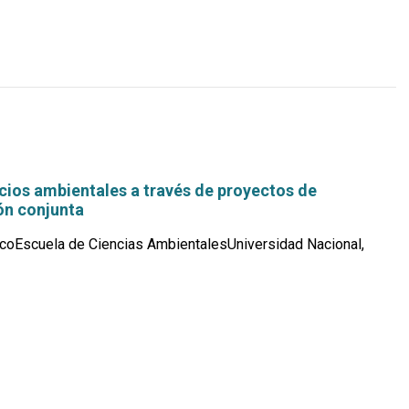
más...
cios ambientales a través de proyectos de
n conjunta
coEscuela de Ciencias AmbientalesUniversidad Nacional,
Leer
más...