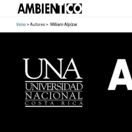
Inicio
> Autores >
William Alpízar