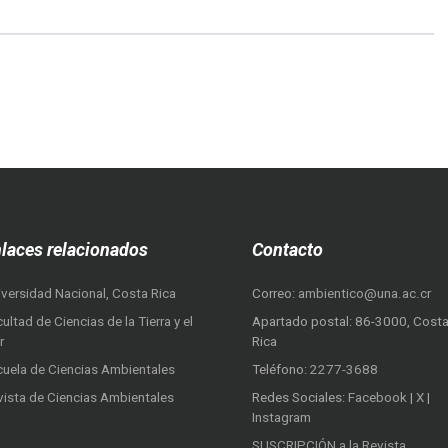
laces relacionados
Contacto
iversidad Nacional, Costa Rica
Correo:
ambientico@una.ac.cr
ultad de Ciencias de la Tierra y el
Apartado postal: 86-3000, Cost
r
Rica
cuela de Ciencias Ambientales
Teléfono:
2277-3688
vista de Ciencias Ambientales
Redes Sociales:
Facebook
|
X
|
Instagram
SUSCRIPCIÓN a la Revista