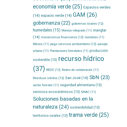
economía verde
(25)
Espacios verdes
GAM
(26)
(14)
espacio verde
(14)
gobernanza
(22)
gobiernos locales
(12)
humedales
(15)
manglar
Manejo integrado
(11)
(14)
mecanismos financieros
(12)
monitoreo
(11)
pago servicios ambientales
(12)
México
(11)
paisaje
producción
urbano
(11)
Plantaciones forestales
(11)
recurso hídrico
sostenible
(13)
(37)
REDD
(12)
Redes de colaboración
(11)
SbN
(23)
San José
(14)
Residuos sólidos
(12)
seguridad alimentaria
(13)
sector forestal
(11)
servicios ecosistémicos
(13)
SINAC
(11)
Soluciones basadas en la
naturaleza
(24)
sostenibilidad
(13)
trama verde
(25)
territorios rurales
(13)