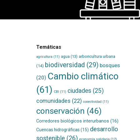
Temáticas
agua
(13)
arboricultura urbana
agricultura
(11)
biodiversidad
(29)
bosques
(14)
Cambio climático
(20)
(61)
ciudades
(25)
CBI
(11)
comunidades
(22)
conectividad
(11)
conservación
(46)
Corredores biológicos interurbanos
(16)
desarrollo
Cuencas hidrográficas
(15)
sostenible
(26)
economía solidaria
(12)