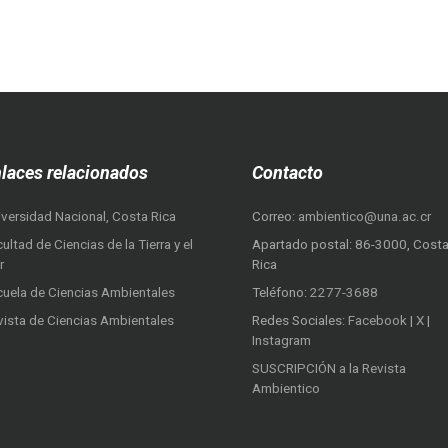
laces relacionados
Contacto
iversidad Nacional, Costa Rica
Correo:
ambientico@una.ac.cr
ultad de Ciencias de la Tierra y el
Apartado postal: 86-3000, Cost
r
Rica
cuela de Ciencias Ambientales
Teléfono:
2277-3688
vista de Ciencias Ambientales
Redes Sociales:
Facebook
|
X
|
Instagram
SUSCRIPCIÓN a la Revista
Ambientico