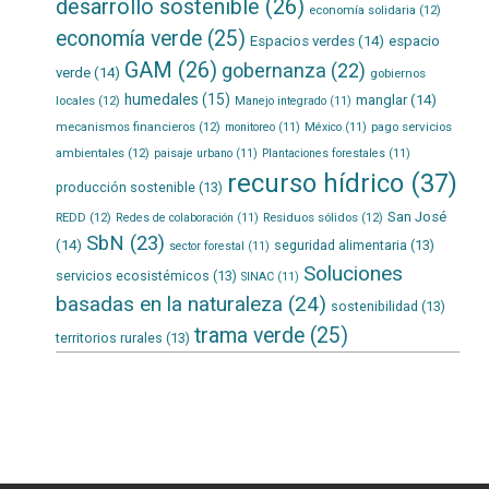
desarrollo sostenible
(26)
economía solidaria
(12)
economía verde
(25)
Espacios verdes
(14)
espacio
GAM
(26)
gobernanza
(22)
verde
(14)
gobiernos
humedales
(15)
manglar
(14)
locales
(12)
Manejo integrado
(11)
mecanismos financieros
(12)
pago servicios
monitoreo
(11)
México
(11)
ambientales
(12)
paisaje urbano
(11)
Plantaciones forestales
(11)
recurso hídrico
(37)
producción sostenible
(13)
San José
REDD
(12)
Residuos sólidos
(12)
Redes de colaboración
(11)
SbN
(23)
(14)
seguridad alimentaria
(13)
sector forestal
(11)
Soluciones
servicios ecosistémicos
(13)
SINAC
(11)
basadas en la naturaleza
(24)
sostenibilidad
(13)
trama verde
(25)
territorios rurales
(13)