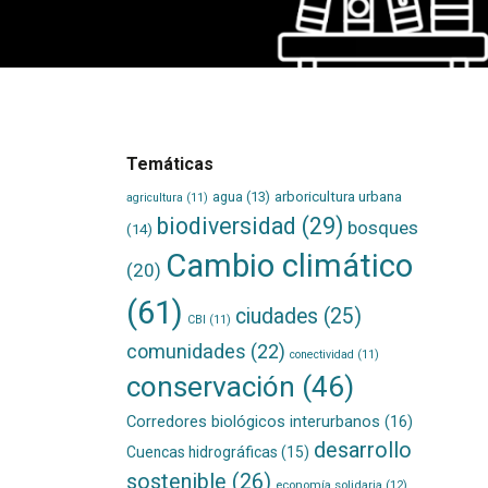
Temáticas
agua
(13)
arboricultura urbana
agricultura
(11)
biodiversidad
(29)
bosques
(14)
Cambio climático
(20)
(61)
ciudades
(25)
CBI
(11)
comunidades
(22)
conectividad
(11)
conservación
(46)
Corredores biológicos interurbanos
(16)
desarrollo
Cuencas hidrográficas
(15)
sostenible
(26)
economía solidaria
(12)