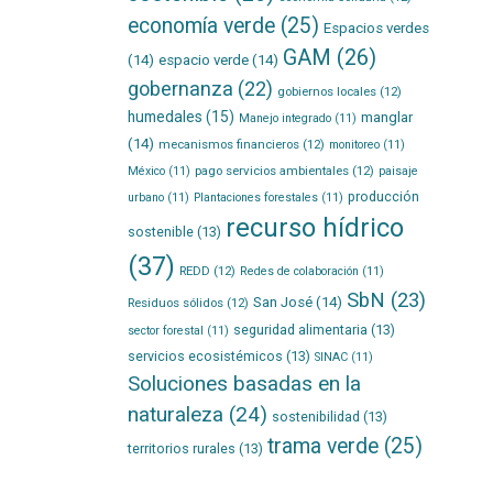
economía verde
(25)
Espacios verdes
GAM
(26)
(14)
espacio verde
(14)
gobernanza
(22)
gobiernos locales
(12)
humedales
(15)
manglar
Manejo integrado
(11)
(14)
mecanismos financieros
(12)
monitoreo
(11)
pago servicios ambientales
(12)
México
(11)
paisaje
producción
urbano
(11)
Plantaciones forestales
(11)
recurso hídrico
sostenible
(13)
(37)
REDD
(12)
Redes de colaboración
(11)
SbN
(23)
San José
(14)
Residuos sólidos
(12)
seguridad alimentaria
(13)
sector forestal
(11)
servicios ecosistémicos
(13)
SINAC
(11)
Soluciones basadas en la
naturaleza
(24)
sostenibilidad
(13)
trama verde
(25)
territorios rurales
(13)