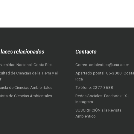
laces relacionados
Contacto
iversidad Nacional, Costa Rica
Correo:
ambientico@una.ac.cr
ultad de Ciencias de la Tierra y el
Apartado postal: 86-3000, Cost
r
Rica
cuela de Ciencias Ambientales
Teléfono:
2277-3688
vista de Ciencias Ambientales
Redes Sociales:
Facebook
|
X
|
Instagram
SUSCRIPCIÓN a la Revista
Ambientico