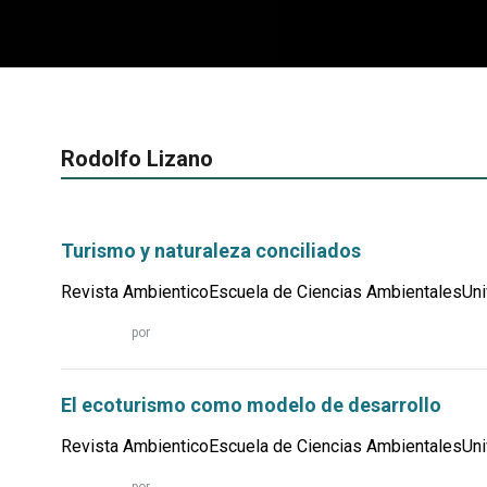
Rodolfo Lizano
Turismo y naturaleza conciliados
Revista AmbienticoEscuela de Ciencias AmbientalesUniv
Leer
por
más...
El ecoturismo como modelo de desarrollo
Revista AmbienticoEscuela de Ciencias AmbientalesUniv
Leer
por