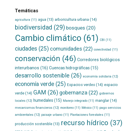
Temáticas
agua
(13)
arboricultura urbana
(14)
agricultura
(11)
biodiversidad
(29)
bosques
(20)
Cambio climático
(61)
CBI
(11)
ciudades
(25)
comunidades
(22)
conectividad
(11)
conservación
(46)
Corredores biológicos
interurbanos
(16)
Cuencas hidrográficas
(15)
desarrollo sostenible
(26)
economía solidaria
(12)
economía verde
(25)
Espacios verdes
(14)
espacio
GAM
(26)
gobernanza
(22)
verde
(14)
gobiernos
humedales
(15)
manglar
(14)
locales
(12)
Manejo integrado
(11)
mecanismos financieros
(12)
pago servicios
monitoreo
(11)
México
(11)
ambientales
(12)
paisaje urbano
(11)
Plantaciones forestales
(11)
recurso hídrico
(37)
producción sostenible
(13)