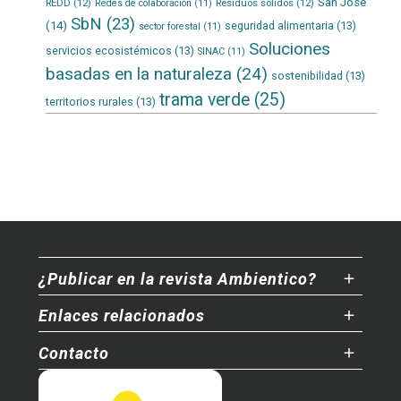
San José
REDD
(12)
Residuos sólidos
(12)
Redes de colaboración
(11)
SbN
(23)
(14)
seguridad alimentaria
(13)
sector forestal
(11)
Soluciones
servicios ecosistémicos
(13)
SINAC
(11)
basadas en la naturaleza
(24)
sostenibilidad
(13)
trama verde
(25)
territorios rurales
(13)
¿Publicar en la revista Ambientico?
Enlaces relacionados
Contacto