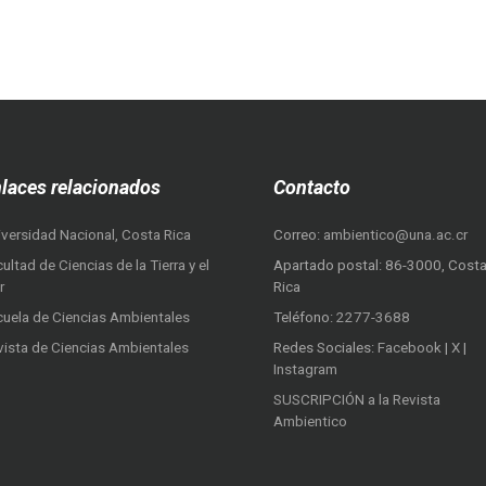
laces relacionados
Contacto
iversidad Nacional, Costa Rica
Correo:
ambientico@una.ac.cr
ultad de Ciencias de la Tierra y el
Apartado postal: 86-3000, Cost
r
Rica
cuela de Ciencias Ambientales
Teléfono:
2277-3688
vista de Ciencias Ambientales
Redes Sociales:
Facebook
|
X
|
Instagram
SUSCRIPCIÓN a la Revista
Ambientico