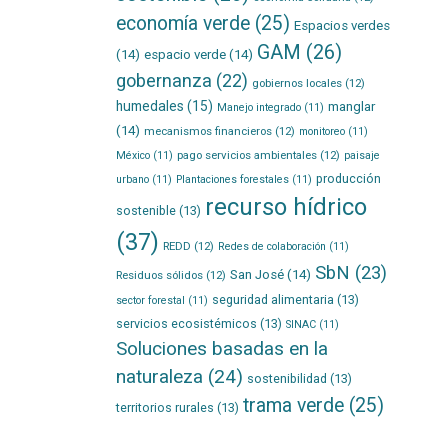
economía verde
(25)
Espacios verdes
GAM
(26)
(14)
espacio verde
(14)
gobernanza
(22)
gobiernos locales
(12)
humedales
(15)
manglar
Manejo integrado
(11)
(14)
mecanismos financieros
(12)
monitoreo
(11)
pago servicios ambientales
(12)
México
(11)
paisaje
producción
urbano
(11)
Plantaciones forestales
(11)
recurso hídrico
sostenible
(13)
(37)
REDD
(12)
Redes de colaboración
(11)
SbN
(23)
San José
(14)
Residuos sólidos
(12)
seguridad alimentaria
(13)
sector forestal
(11)
servicios ecosistémicos
(13)
SINAC
(11)
Soluciones basadas en la
naturaleza
(24)
sostenibilidad
(13)
trama verde
(25)
territorios rurales
(13)