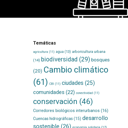
Temáticas
agua
(13)
arboricultura urbana
agricultura
(11)
biodiversidad
(29)
bosques
(14)
Cambio climático
(20)
(61)
ciudades
(25)
CBI
(11)
comunidades
(22)
conectividad
(11)
conservación
(46)
Corredores biológicos interurbanos
(16)
desarrollo
Cuencas hidrográficas
(15)
sostenible
(26)
economía solidaria
(12)