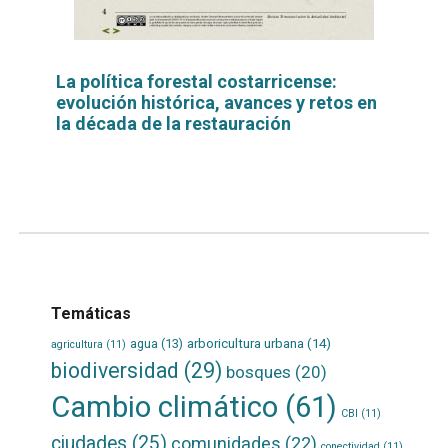
La política forestal costarricense:
evolución histórica, avances y retos en
la década de la restauración
Leer
por
más...
Temáticas
agua
(13)
arboricultura urbana
(14)
agricultura
(11)
biodiversidad
(29)
bosques
(20)
Cambio climático
(61)
CBI
(11)
ciudades
(25)
comunidades
(22)
conectividad
(11)