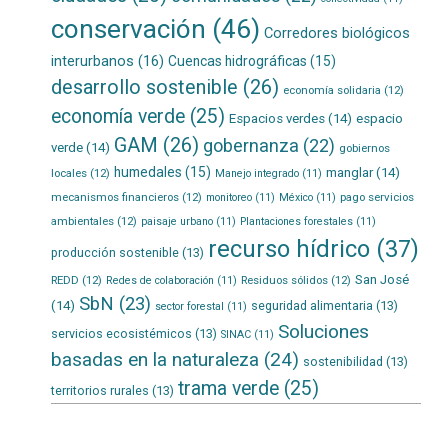
conservación
(46)
Corredores biológicos
interurbanos
(16)
Cuencas hidrográficas
(15)
desarrollo sostenible
(26)
economía solidaria
(12)
economía verde
(25)
Espacios verdes
(14)
espacio
GAM
(26)
gobernanza
(22)
verde
(14)
gobiernos
humedales
(15)
manglar
(14)
locales
(12)
Manejo integrado
(11)
mecanismos financieros
(12)
pago servicios
monitoreo
(11)
México
(11)
ambientales
(12)
paisaje urbano
(11)
Plantaciones forestales
(11)
recurso hídrico
(37)
producción sostenible
(13)
San José
REDD
(12)
Residuos sólidos
(12)
Redes de colaboración
(11)
SbN
(23)
(14)
seguridad alimentaria
(13)
sector forestal
(11)
Soluciones
servicios ecosistémicos
(13)
SINAC
(11)
basadas en la naturaleza
(24)
sostenibilidad
(13)
trama verde
(25)
territorios rurales
(13)