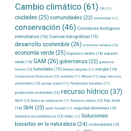
Cambio climático
(61)
CBI
(11)
ciudades
(25)
comunidades
(22)
conectividad
(11)
conservación
(46)
Corredores biológicos
interurbanos
(16)
Cuencas hidrográficas
(15)
desarrollo sostenible
(26)
economía solidaria
(12)
economía verde
(25)
Espacios verdes
(14)
espacio
GAM
(26)
gobernanza
(22)
verde
(14)
gobiernos
humedales
(15)
manglar
(14)
locales
(12)
Manejo integrado
(11)
mecanismos financieros
(12)
pago servicios
monitoreo
(11)
México
(11)
ambientales
(12)
paisaje urbano
(11)
Plantaciones forestales
(11)
recurso hídrico
(37)
producción sostenible
(13)
San José
REDD
(12)
Residuos sólidos
(12)
Redes de colaboración
(11)
SbN
(23)
(14)
seguridad alimentaria
(13)
sector forestal
(11)
Soluciones
servicios ecosistémicos
(13)
SINAC
(11)
basadas en la naturaleza
(24)
sostenibilidad
(13)