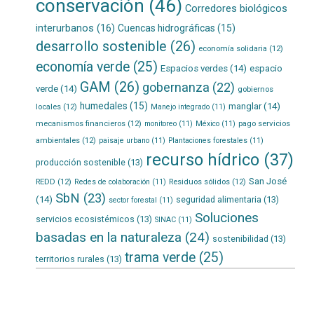
conservación
(46)
Corredores biológicos
interurbanos
(16)
Cuencas hidrográficas
(15)
desarrollo sostenible
(26)
economía solidaria
(12)
economía verde
(25)
Espacios verdes
(14)
espacio
GAM
(26)
gobernanza
(22)
verde
(14)
gobiernos
humedales
(15)
manglar
(14)
locales
(12)
Manejo integrado
(11)
mecanismos financieros
(12)
pago servicios
monitoreo
(11)
México
(11)
ambientales
(12)
paisaje urbano
(11)
Plantaciones forestales
(11)
recurso hídrico
(37)
producción sostenible
(13)
San José
REDD
(12)
Residuos sólidos
(12)
Redes de colaboración
(11)
SbN
(23)
(14)
seguridad alimentaria
(13)
sector forestal
(11)
Soluciones
servicios ecosistémicos
(13)
SINAC
(11)
basadas en la naturaleza
(24)
sostenibilidad
(13)
trama verde
(25)
territorios rurales
(13)