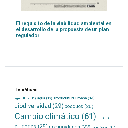
El requisito de la viabilidad ambiental en
el desarrollo de la propuesta de un plan
regulador
Leer
por
más...
Temáticas
agua
(13)
arboricultura urbana
(14)
agricultura
(11)
biodiversidad
(29)
bosques
(20)
Cambio climático
(61)
CBI
(11)
ciudades
(25)
comunidades
(22)
conectividad
(11)