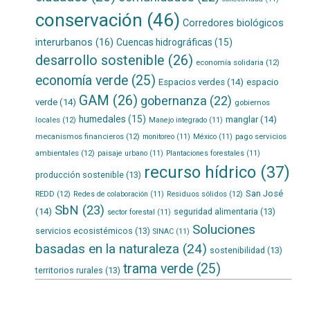
conservación
(46)
Corredores biológicos
interurbanos
(16)
Cuencas hidrográficas
(15)
desarrollo sostenible
(26)
economía solidaria
(12)
economía verde
(25)
Espacios verdes
(14)
espacio
GAM
(26)
gobernanza
(22)
verde
(14)
gobiernos
humedales
(15)
manglar
(14)
locales
(12)
Manejo integrado
(11)
mecanismos financieros
(12)
pago servicios
monitoreo
(11)
México
(11)
ambientales
(12)
paisaje urbano
(11)
Plantaciones forestales
(11)
recurso hídrico
(37)
producción sostenible
(13)
San José
REDD
(12)
Residuos sólidos
(12)
Redes de colaboración
(11)
SbN
(23)
(14)
seguridad alimentaria
(13)
sector forestal
(11)
Soluciones
servicios ecosistémicos
(13)
SINAC
(11)
basadas en la naturaleza
(24)
sostenibilidad
(13)
trama verde
(25)
territorios rurales
(13)