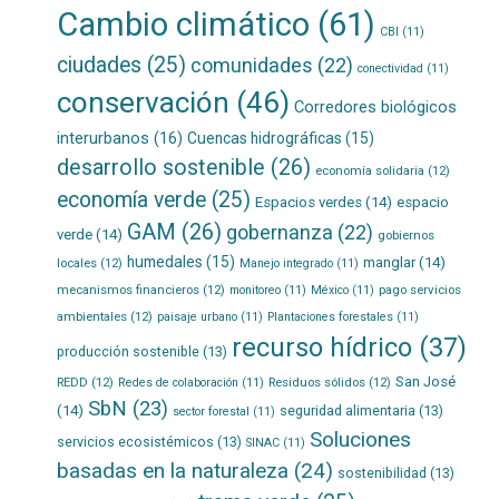
Cambio climático
(61)
CBI
(11)
ciudades
(25)
comunidades
(22)
conectividad
(11)
conservación
(46)
Corredores biológicos
interurbanos
(16)
Cuencas hidrográficas
(15)
desarrollo sostenible
(26)
economía solidaria
(12)
economía verde
(25)
Espacios verdes
(14)
espacio
GAM
(26)
gobernanza
(22)
verde
(14)
gobiernos
humedales
(15)
manglar
(14)
locales
(12)
Manejo integrado
(11)
mecanismos financieros
(12)
pago servicios
monitoreo
(11)
México
(11)
ambientales
(12)
paisaje urbano
(11)
Plantaciones forestales
(11)
recurso hídrico
(37)
producción sostenible
(13)
San José
REDD
(12)
Residuos sólidos
(12)
Redes de colaboración
(11)
SbN
(23)
(14)
seguridad alimentaria
(13)
sector forestal
(11)
Soluciones
servicios ecosistémicos
(13)
SINAC
(11)
basadas en la naturaleza
(24)
sostenibilidad
(13)