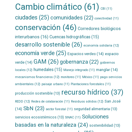
Cambio climático
(61)
CBI
(11)
ciudades
(25)
comunidades
(22)
conectividad
(11)
conservación
(46)
Corredores biológicos
interurbanos
(16)
Cuencas hidrográficas
(15)
desarrollo sostenible
(26)
economía solidaria
(12)
economía verde
(25)
Espacios verdes
(14)
espacio
GAM
(26)
gobernanza
(22)
verde
(14)
gobiernos
humedales
(15)
manglar
(14)
locales
(12)
Manejo integrado
(11)
mecanismos financieros
(12)
pago servicios
monitoreo
(11)
México
(11)
ambientales
(12)
paisaje urbano
(11)
Plantaciones forestales
(11)
recurso hídrico
(37)
producción sostenible
(13)
San José
REDD
(12)
Residuos sólidos
(12)
Redes de colaboración
(11)
SbN
(23)
(14)
seguridad alimentaria
(13)
sector forestal
(11)
Soluciones
servicios ecosistémicos
(13)
SINAC
(11)
basadas en la naturaleza
(24)
sostenibilidad
(13)