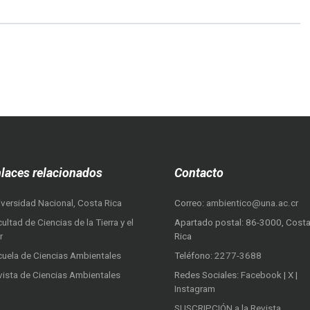
laces relacionados
Contacto
iversidad Nacional, Costa Rica
Correo:
ambientico@una.ac.cr
ultad de Ciencias de la Tierra y el
Apartado postal: 86-3000, Cost
r
Rica
cuela de Ciencias Ambientales
Teléfono:
2277-3688
vista de Ciencias Ambientales
Redes Sociales:
Facebook
|
X
|
Instagram
SUSCRIPCIÓN a la Revista