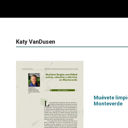
Katy VanDusen
Muévete limpio
Monteverde
por