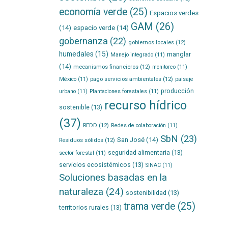
economía verde
(25)
Espacios verdes
GAM
(26)
(14)
espacio verde
(14)
gobernanza
(22)
gobiernos locales
(12)
humedales
(15)
manglar
Manejo integrado
(11)
(14)
mecanismos financieros
(12)
monitoreo
(11)
pago servicios ambientales
(12)
México
(11)
paisaje
producción
urbano
(11)
Plantaciones forestales
(11)
recurso hídrico
sostenible
(13)
(37)
REDD
(12)
Redes de colaboración
(11)
SbN
(23)
San José
(14)
Residuos sólidos
(12)
seguridad alimentaria
(13)
sector forestal
(11)
servicios ecosistémicos
(13)
SINAC
(11)
Soluciones basadas en la
naturaleza
(24)
sostenibilidad
(13)
trama verde
(25)
territorios rurales
(13)