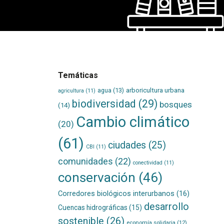
Temáticas
agua
(13)
arboricultura urbana
agricultura
(11)
biodiversidad
(29)
bosques
(14)
Cambio climático
(20)
(61)
ciudades
(25)
CBI
(11)
comunidades
(22)
conectividad
(11)
conservación
(46)
Corredores biológicos interurbanos
(16)
desarrollo
Cuencas hidrográficas
(15)
sostenible
(26)
economía solidaria
(12)