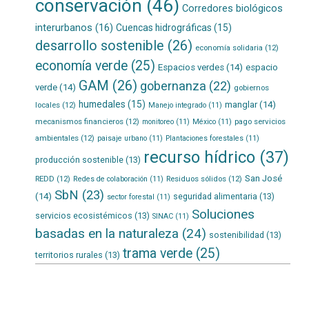
conservación
(46)
Corredores biológicos
interurbanos
(16)
Cuencas hidrográficas
(15)
desarrollo sostenible
(26)
economía solidaria
(12)
economía verde
(25)
Espacios verdes
(14)
espacio
GAM
(26)
gobernanza
(22)
verde
(14)
gobiernos
humedales
(15)
manglar
(14)
locales
(12)
Manejo integrado
(11)
mecanismos financieros
(12)
pago servicios
monitoreo
(11)
México
(11)
ambientales
(12)
paisaje urbano
(11)
Plantaciones forestales
(11)
recurso hídrico
(37)
producción sostenible
(13)
San José
REDD
(12)
Residuos sólidos
(12)
Redes de colaboración
(11)
SbN
(23)
(14)
seguridad alimentaria
(13)
sector forestal
(11)
Soluciones
servicios ecosistémicos
(13)
SINAC
(11)
basadas en la naturaleza
(24)
sostenibilidad
(13)
trama verde
(25)
territorios rurales
(13)