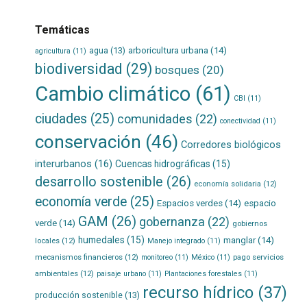
Temáticas
agua
(13)
arboricultura urbana
(14)
agricultura
(11)
biodiversidad
(29)
bosques
(20)
Cambio climático
(61)
CBI
(11)
ciudades
(25)
comunidades
(22)
conectividad
(11)
conservación
(46)
Corredores biológicos
interurbanos
(16)
Cuencas hidrográficas
(15)
desarrollo sostenible
(26)
economía solidaria
(12)
economía verde
(25)
Espacios verdes
(14)
espacio
GAM
(26)
gobernanza
(22)
verde
(14)
gobiernos
humedales
(15)
manglar
(14)
locales
(12)
Manejo integrado
(11)
mecanismos financieros
(12)
pago servicios
monitoreo
(11)
México
(11)
ambientales
(12)
paisaje urbano
(11)
Plantaciones forestales
(11)
recurso hídrico
(37)
producción sostenible
(13)