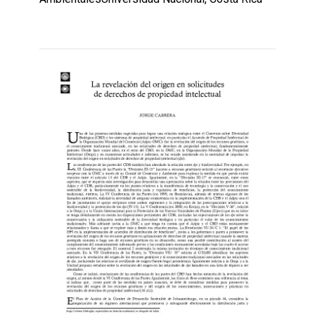
Leer
por
más...