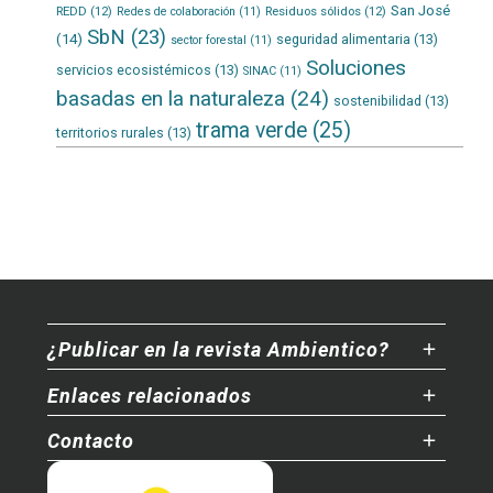
San José
REDD
(12)
Residuos sólidos
(12)
Redes de colaboración
(11)
SbN
(23)
(14)
seguridad alimentaria
(13)
sector forestal
(11)
Soluciones
servicios ecosistémicos
(13)
SINAC
(11)
basadas en la naturaleza
(24)
sostenibilidad
(13)
trama verde
(25)
territorios rurales
(13)
¿Publicar en la revista Ambientico?
Enlaces relacionados
Contacto