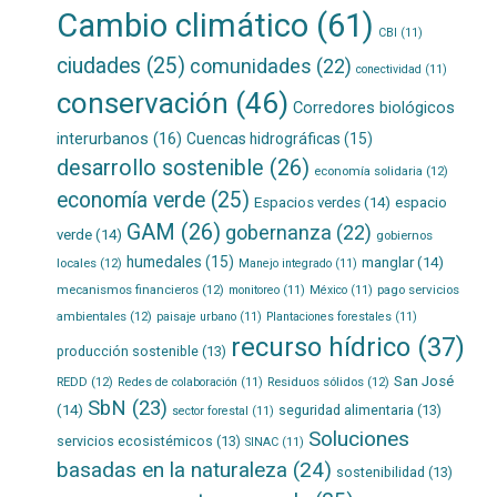
Cambio climático
(61)
CBI
(11)
ciudades
(25)
comunidades
(22)
conectividad
(11)
conservación
(46)
Corredores biológicos
interurbanos
(16)
Cuencas hidrográficas
(15)
desarrollo sostenible
(26)
economía solidaria
(12)
economía verde
(25)
Espacios verdes
(14)
espacio
GAM
(26)
gobernanza
(22)
verde
(14)
gobiernos
humedales
(15)
manglar
(14)
locales
(12)
Manejo integrado
(11)
mecanismos financieros
(12)
pago servicios
monitoreo
(11)
México
(11)
ambientales
(12)
paisaje urbano
(11)
Plantaciones forestales
(11)
recurso hídrico
(37)
producción sostenible
(13)
San José
REDD
(12)
Residuos sólidos
(12)
Redes de colaboración
(11)
SbN
(23)
(14)
seguridad alimentaria
(13)
sector forestal
(11)
Soluciones
servicios ecosistémicos
(13)
SINAC
(11)
basadas en la naturaleza
(24)
sostenibilidad
(13)