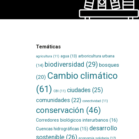
Temáticas
agua
(13)
arboricultura urbana
agricultura
(11)
biodiversidad
(29)
bosques
(14)
Cambio climático
(20)
(61)
ciudades
(25)
CBI
(11)
comunidades
(22)
conectividad
(11)
conservación
(46)
Corredores biológicos interurbanos
(16)
desarrollo
Cuencas hidrográficas
(15)
sostenible
(26)
economía solidaria
(12)