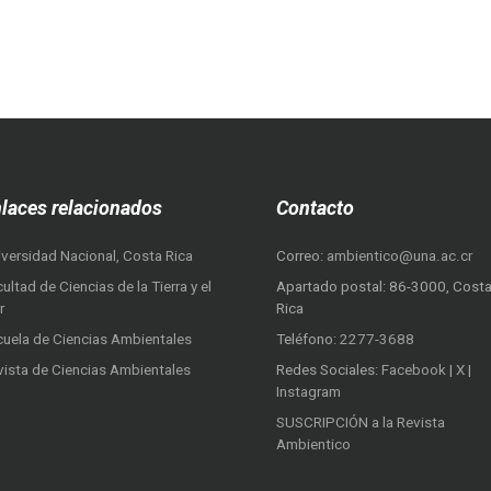
laces relacionados
Contacto
iversidad Nacional, Costa Rica
Correo:
ambientico@una.ac.cr
ultad de Ciencias de la Tierra y el
Apartado postal: 86-3000, Cost
r
Rica
cuela de Ciencias Ambientales
Teléfono:
2277-3688
vista de Ciencias Ambientales
Redes Sociales:
Facebook
|
X
|
Instagram
SUSCRIPCIÓN a la Revista
Ambientico