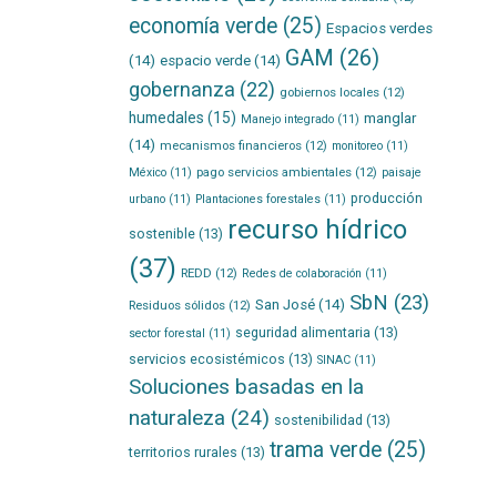
economía verde
(25)
Espacios verdes
GAM
(26)
(14)
espacio verde
(14)
gobernanza
(22)
gobiernos locales
(12)
humedales
(15)
manglar
Manejo integrado
(11)
(14)
mecanismos financieros
(12)
monitoreo
(11)
pago servicios ambientales
(12)
México
(11)
paisaje
producción
urbano
(11)
Plantaciones forestales
(11)
recurso hídrico
sostenible
(13)
(37)
REDD
(12)
Redes de colaboración
(11)
SbN
(23)
San José
(14)
Residuos sólidos
(12)
seguridad alimentaria
(13)
sector forestal
(11)
servicios ecosistémicos
(13)
SINAC
(11)
Soluciones basadas en la
naturaleza
(24)
sostenibilidad
(13)
trama verde
(25)
territorios rurales
(13)