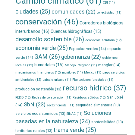
Cambio climático
(61)
CBI
(11)
ciudades
(25)
comunidades
(22)
conectividad
(11)
conservación
(46)
Corredores biológicos
interurbanos
(16)
Cuencas hidrográficas
(15)
desarrollo sostenible
(26)
economía solidaria
(12)
economía verde
(25)
Espacios verdes
(14)
espacio
GAM
(26)
gobernanza
(22)
verde
(14)
gobiernos
humedales
(15)
manglar
(14)
locales
(12)
Manejo integrado
(11)
mecanismos financieros
(12)
pago servicios
monitoreo
(11)
México
(11)
ambientales
(12)
paisaje urbano
(11)
Plantaciones forestales
(11)
recurso hídrico
(37)
producción sostenible
(13)
San José
REDD
(12)
Residuos sólidos
(12)
Redes de colaboración
(11)
SbN
(23)
(14)
seguridad alimentaria
(13)
sector forestal
(11)
Soluciones
servicios ecosistémicos
(13)
SINAC
(11)
basadas en la naturaleza
(24)
sostenibilidad
(13)
trama verde
(25)
territorios rurales
(13)