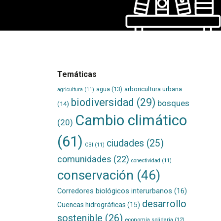
Temáticas
agua
(13)
arboricultura urbana
agricultura
(11)
biodiversidad
(29)
bosques
(14)
Cambio climático
(20)
(61)
ciudades
(25)
CBI
(11)
comunidades
(22)
conectividad
(11)
conservación
(46)
Corredores biológicos interurbanos
(16)
desarrollo
Cuencas hidrográficas
(15)
sostenible
(26)
economía solidaria
(12)