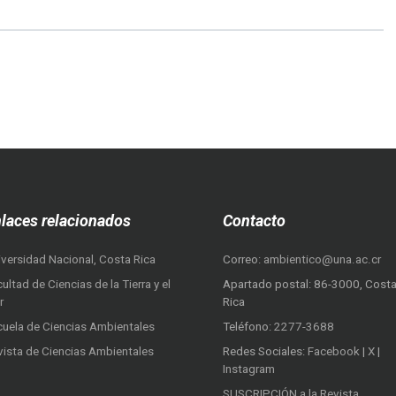
laces relacionados
Contacto
iversidad Nacional, Costa Rica
Correo:
ambientico@una.ac.cr
ultad de Ciencias de la Tierra y el
Apartado postal: 86-3000, Cost
r
Rica
cuela de Ciencias Ambientales
Teléfono:
2277-3688
vista de Ciencias Ambientales
Redes Sociales:
Facebook
|
X
|
Instagram
SUSCRIPCIÓN a la Revista