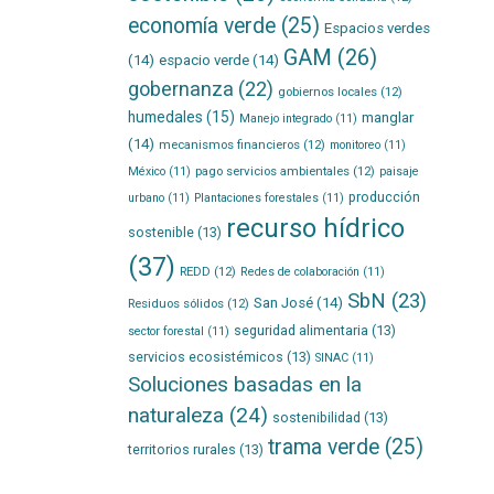
economía verde
(25)
Espacios verdes
GAM
(26)
(14)
espacio verde
(14)
gobernanza
(22)
gobiernos locales
(12)
humedales
(15)
manglar
Manejo integrado
(11)
(14)
mecanismos financieros
(12)
monitoreo
(11)
pago servicios ambientales
(12)
México
(11)
paisaje
producción
urbano
(11)
Plantaciones forestales
(11)
recurso hídrico
sostenible
(13)
(37)
REDD
(12)
Redes de colaboración
(11)
SbN
(23)
San José
(14)
Residuos sólidos
(12)
seguridad alimentaria
(13)
sector forestal
(11)
servicios ecosistémicos
(13)
SINAC
(11)
Soluciones basadas en la
naturaleza
(24)
sostenibilidad
(13)
trama verde
(25)
territorios rurales
(13)