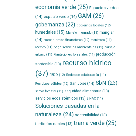
economía verde
(25)
Espacios verdes
GAM
(26)
(14)
espacio verde
(14)
gobernanza
(22)
gobiernos locales
(12)
humedales
(15)
manglar
Manejo integrado
(11)
(14)
mecanismos financieros
(12)
monitoreo
(11)
pago servicios ambientales
(12)
México
(11)
paisaje
producción
urbano
(11)
Plantaciones forestales
(11)
recurso hídrico
sostenible
(13)
(37)
REDD
(12)
Redes de colaboración
(11)
SbN
(23)
San José
(14)
Residuos sólidos
(12)
seguridad alimentaria
(13)
sector forestal
(11)
servicios ecosistémicos
(13)
SINAC
(11)
Soluciones basadas en la
naturaleza
(24)
sostenibilidad
(13)
trama verde
(25)
territorios rurales
(13)