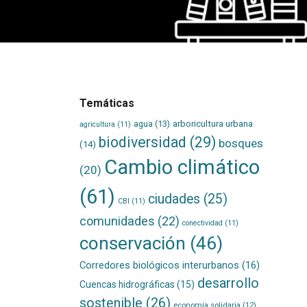
Temáticas
agua
(13)
arboricultura urbana
agricultura
(11)
biodiversidad
(29)
bosques
(14)
Cambio climático
(20)
(61)
ciudades
(25)
CBI
(11)
comunidades
(22)
conectividad
(11)
conservación
(46)
Corredores biológicos interurbanos
(16)
desarrollo
Cuencas hidrográficas
(15)
sostenible
(26)
economía solidaria
(12)