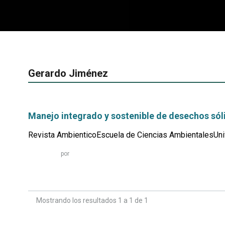
Gerardo Jiménez
Manejo integrado y sostenible de desechos sól
Revista AmbienticoEscuela de Ciencias AmbientalesUniv
Leer
por
más...
Mostrando los resultados 1 a 1 de 1