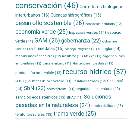
conservación
(46)
Corredores biológicos
interurbanos
(16)
Cuencas hidrográficas
(15)
desarrollo sostenible
(26)
economía solidaria
(12)
economía verde
(25)
Espacios verdes
(14)
espacio
GAM
(26)
gobernanza
(22)
verde
(14)
gobiernos
humedales
(15)
manglar
(14)
locales
(12)
Manejo integrado
(11)
mecanismos financieros
(12)
pago servicios
monitoreo
(11)
México
(11)
ambientales
(12)
paisaje urbano
(11)
Plantaciones forestales
(11)
recurso hídrico
(37)
producción sostenible
(13)
San José
REDD
(12)
Residuos sólidos
(12)
Redes de colaboración
(11)
SbN
(23)
(14)
seguridad alimentaria
(13)
sector forestal
(11)
Soluciones
servicios ecosistémicos
(13)
SINAC
(11)
basadas en la naturaleza
(24)
sostenibilidad
(13)
trama verde
(25)
territorios rurales
(13)