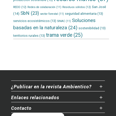
San José
REDD
(12)
Residuos sólidos
(12)
Redes de colaboración
(11)
SbN
(23)
(14)
seguridad alimentaria
(13)
sector forestal
(11)
Soluciones
servicios ecosistémicos
(13)
SINAC
(11)
basadas en la naturaleza
(24)
sostenibilidad
(13)
trama verde
(25)
territorios rurales
(13)
¿Publicar en la revista Ambientico?
Enlaces relacionados
Contacto