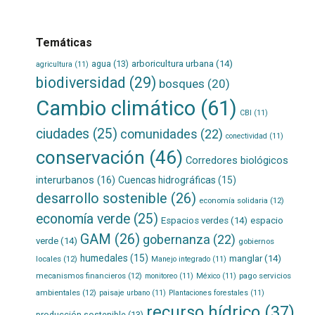
Temáticas
agua
(13)
arboricultura urbana
(14)
agricultura
(11)
biodiversidad
(29)
bosques
(20)
Cambio climático
(61)
CBI
(11)
ciudades
(25)
comunidades
(22)
conectividad
(11)
conservación
(46)
Corredores biológicos
interurbanos
(16)
Cuencas hidrográficas
(15)
desarrollo sostenible
(26)
economía solidaria
(12)
economía verde
(25)
Espacios verdes
(14)
espacio
GAM
(26)
gobernanza
(22)
verde
(14)
gobiernos
humedales
(15)
manglar
(14)
locales
(12)
Manejo integrado
(11)
mecanismos financieros
(12)
pago servicios
monitoreo
(11)
México
(11)
ambientales
(12)
paisaje urbano
(11)
Plantaciones forestales
(11)
recurso hídrico
(37)
producción sostenible
(13)