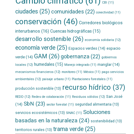
Cambio climático
(61)
CBI
(11)
ciudades
(25)
comunidades
(22)
conectividad
(11)
conservación
(46)
Corredores biológicos
interurbanos
(16)
Cuencas hidrográficas
(15)
desarrollo sostenible
(26)
economía solidaria
(12)
economía verde
(25)
Espacios verdes
(14)
espacio
GAM
(26)
gobernanza
(22)
verde
(14)
gobiernos
humedales
(15)
manglar
(14)
locales
(12)
Manejo integrado
(11)
mecanismos financieros
(12)
pago servicios
monitoreo
(11)
México
(11)
ambientales
(12)
paisaje urbano
(11)
Plantaciones forestales
(11)
recurso hídrico
(37)
producción sostenible
(13)
San José
REDD
(12)
Residuos sólidos
(12)
Redes de colaboración
(11)
SbN
(23)
(14)
seguridad alimentaria
(13)
sector forestal
(11)
Soluciones
servicios ecosistémicos
(13)
SINAC
(11)
basadas en la naturaleza
(24)
sostenibilidad
(13)
trama verde
(25)
territorios rurales
(13)