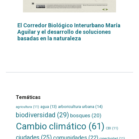
El Corredor Biológico Interurbano María
Aguilar y el desarrollo de soluciones
basadas en la naturaleza
Leer
por
más...
Temáticas
agua
(13)
arboricultura urbana
(14)
agricultura
(11)
biodiversidad
(29)
bosques
(20)
Cambio climático
(61)
CBI
(11)
ciudades
(25)
comunidades
(22)
conectividad
(11)