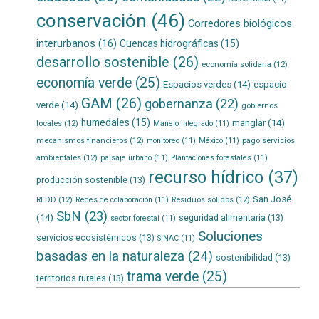
conservación
(46)
Corredores biológicos
interurbanos
(16)
Cuencas hidrográficas
(15)
desarrollo sostenible
(26)
economía solidaria
(12)
economía verde
(25)
Espacios verdes
(14)
espacio
GAM
(26)
gobernanza
(22)
verde
(14)
gobiernos
humedales
(15)
manglar
(14)
locales
(12)
Manejo integrado
(11)
mecanismos financieros
(12)
pago servicios
monitoreo
(11)
México
(11)
ambientales
(12)
paisaje urbano
(11)
Plantaciones forestales
(11)
recurso hídrico
(37)
producción sostenible
(13)
San José
REDD
(12)
Residuos sólidos
(12)
Redes de colaboración
(11)
SbN
(23)
(14)
seguridad alimentaria
(13)
sector forestal
(11)
Soluciones
servicios ecosistémicos
(13)
SINAC
(11)
basadas en la naturaleza
(24)
sostenibilidad
(13)
trama verde
(25)
territorios rurales
(13)