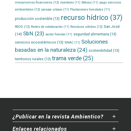
mecanismos financieros
(12)
pago servicios
monitoreo
(11)
México
(11)
ambientales
(12)
paisaje urbano
(11)
Plantaciones forestales
(11)
recurso hídrico
(37)
producción sostenible
(13)
San José
REDD
(12)
Residuos sólidos
(12)
Redes de colaboración
(11)
SbN
(23)
(14)
seguridad alimentaria
(13)
sector forestal
(11)
Soluciones
servicios ecosistémicos
(13)
SINAC
(11)
basadas en la naturaleza
(24)
sostenibilidad
(13)
trama verde
(25)
territorios rurales
(13)
¿Publicar en la revista Ambientico?
Enlaces relacionados