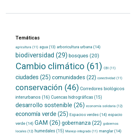
Temáticas
agua
(13)
arboricultura urbana
(14)
agricultura
(11)
biodiversidad
(29)
bosques
(20)
Cambio climático
(61)
CBI
(11)
ciudades
(25)
comunidades
(22)
conectividad
(11)
conservación
(46)
Corredores biológicos
interurbanos
(16)
Cuencas hidrográficas
(15)
desarrollo sostenible
(26)
economía solidaria
(12)
economía verde
(25)
Espacios verdes
(14)
espacio
GAM
(26)
gobernanza
(22)
verde
(14)
gobiernos
humedales
(15)
manglar
(14)
locales
(12)
Manejo integrado
(11)