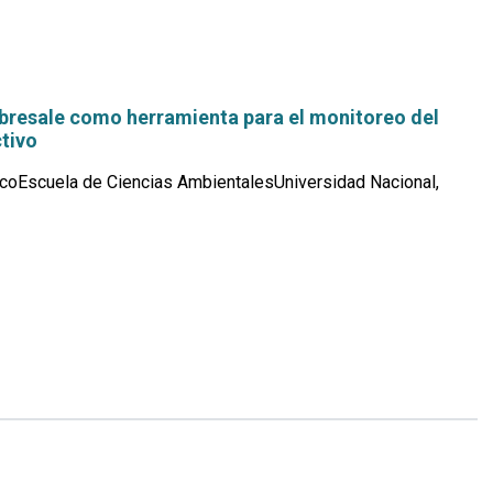
resale como herramienta para el monitoreo del
tivo
coEscuela de Ciencias AmbientalesUniversidad Nacional,
Leer
más...