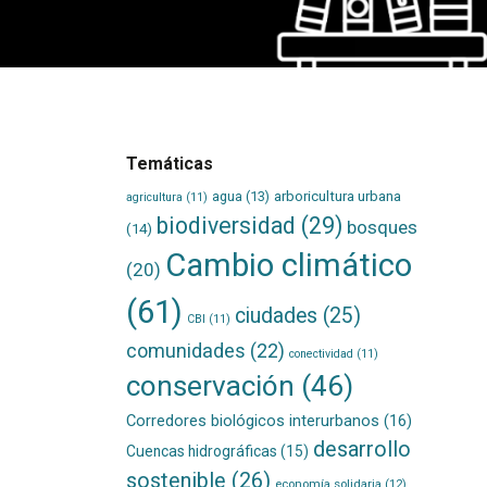
Temáticas
agua
(13)
arboricultura urbana
agricultura
(11)
biodiversidad
(29)
bosques
(14)
Cambio climático
(20)
(61)
ciudades
(25)
CBI
(11)
comunidades
(22)
conectividad
(11)
conservación
(46)
Corredores biológicos interurbanos
(16)
desarrollo
Cuencas hidrográficas
(15)
sostenible
(26)
economía solidaria
(12)