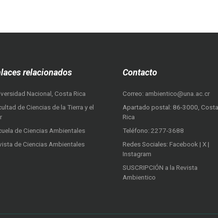
laces relacionados
Contacto
iversidad Nacional, Costa Rica
Correo:
ambientico@una.ac.cr
ultad de Ciencias de la Tierra y el
Apartado postal: 86-3000, Cost
r
Rica
cuela de Ciencias Ambientales
Teléfono:
2277-3688
vista de Ciencias Ambientales
Redes Sociales:
Facebook
|
X
|
Instagram
SUSCRIPCIÓN a la Revista
Ambientico