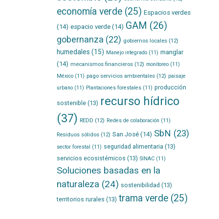
economía verde
(25)
Espacios verdes
GAM
(26)
(14)
espacio verde
(14)
gobernanza
(22)
gobiernos locales
(12)
humedales
(15)
manglar
Manejo integrado
(11)
(14)
mecanismos financieros
(12)
monitoreo
(11)
pago servicios ambientales
(12)
México
(11)
paisaje
producción
urbano
(11)
Plantaciones forestales
(11)
recurso hídrico
sostenible
(13)
(37)
REDD
(12)
Redes de colaboración
(11)
SbN
(23)
San José
(14)
Residuos sólidos
(12)
seguridad alimentaria
(13)
sector forestal
(11)
servicios ecosistémicos
(13)
SINAC
(11)
Soluciones basadas en la
naturaleza
(24)
sostenibilidad
(13)
trama verde
(25)
territorios rurales
(13)