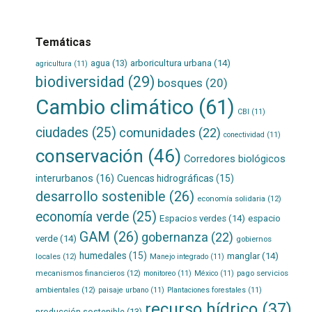
Temáticas
agua
(13)
arboricultura urbana
(14)
agricultura
(11)
biodiversidad
(29)
bosques
(20)
Cambio climático
(61)
CBI
(11)
ciudades
(25)
comunidades
(22)
conectividad
(11)
conservación
(46)
Corredores biológicos
interurbanos
(16)
Cuencas hidrográficas
(15)
desarrollo sostenible
(26)
economía solidaria
(12)
economía verde
(25)
Espacios verdes
(14)
espacio
GAM
(26)
gobernanza
(22)
verde
(14)
gobiernos
humedales
(15)
manglar
(14)
locales
(12)
Manejo integrado
(11)
mecanismos financieros
(12)
pago servicios
monitoreo
(11)
México
(11)
ambientales
(12)
paisaje urbano
(11)
Plantaciones forestales
(11)
recurso hídrico
(37)
producción sostenible
(13)