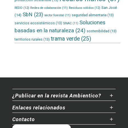
San José
REDD
(12)
Residuos sólidos
(12)
Redes de colaboración
(11)
SbN
(23)
(14)
seguridad alimentaria
(13)
sector forestal
(11)
Soluciones
servicios ecosistémicos
(13)
SINAC
(11)
basadas en la naturaleza
(24)
sostenibilidad
(13)
trama verde
(25)
territorios rurales
(13)
¿Publicar en la revista Ambientico?
Enlaces relacionados
Contacto