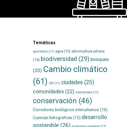
Temáticas
agua
(13)
arboricultura urbana
agricultura
(11)
biodiversidad
(29)
bosques
(14)
Cambio climático
(20)
(61)
ciudades
(25)
CBI
(11)
comunidades
(22)
conectividad
(11)
conservación
(46)
Corredores biológicos interurbanos
(16)
desarrollo
Cuencas hidrográficas
(15)
sostenible
(26)
economía solidaria
(12)