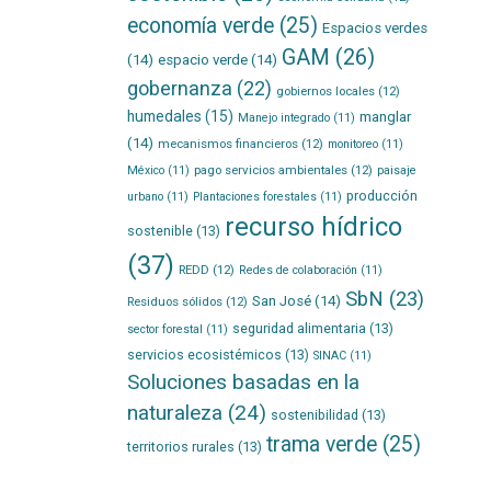
economía verde
(25)
Espacios verdes
GAM
(26)
(14)
espacio verde
(14)
gobernanza
(22)
gobiernos locales
(12)
humedales
(15)
manglar
Manejo integrado
(11)
(14)
mecanismos financieros
(12)
monitoreo
(11)
pago servicios ambientales
(12)
México
(11)
paisaje
producción
urbano
(11)
Plantaciones forestales
(11)
recurso hídrico
sostenible
(13)
(37)
REDD
(12)
Redes de colaboración
(11)
SbN
(23)
San José
(14)
Residuos sólidos
(12)
seguridad alimentaria
(13)
sector forestal
(11)
servicios ecosistémicos
(13)
SINAC
(11)
Soluciones basadas en la
naturaleza
(24)
sostenibilidad
(13)
trama verde
(25)
territorios rurales
(13)