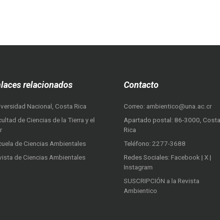
laces relacionados
Contacto
iversidad Nacional, Costa Rica
Correo:
ambientico@una.ac.cr
ultad de Ciencias de la Tierra y el
Apartado postal: 86-3000, Cost
r
Rica
cuela de Ciencias Ambientales
Teléfono:
2277-3688
vista de Ciencias Ambientales
Redes Sociales:
Facebook
|
X
|
Instagram
SUSCRIPCIÓN a la Revista
Ambientico