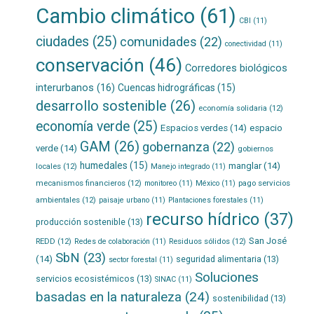
Cambio climático
(61)
CBI
(11)
ciudades
(25)
comunidades
(22)
conectividad
(11)
conservación
(46)
Corredores biológicos
interurbanos
(16)
Cuencas hidrográficas
(15)
desarrollo sostenible
(26)
economía solidaria
(12)
economía verde
(25)
Espacios verdes
(14)
espacio
GAM
(26)
gobernanza
(22)
verde
(14)
gobiernos
humedales
(15)
manglar
(14)
locales
(12)
Manejo integrado
(11)
mecanismos financieros
(12)
pago servicios
monitoreo
(11)
México
(11)
ambientales
(12)
paisaje urbano
(11)
Plantaciones forestales
(11)
recurso hídrico
(37)
producción sostenible
(13)
San José
REDD
(12)
Residuos sólidos
(12)
Redes de colaboración
(11)
SbN
(23)
(14)
seguridad alimentaria
(13)
sector forestal
(11)
Soluciones
servicios ecosistémicos
(13)
SINAC
(11)
basadas en la naturaleza
(24)
sostenibilidad
(13)