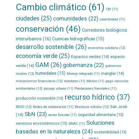
Cambio climático
(61)
CBI
(11)
ciudades
(25)
comunidades
(22)
conectividad
(11)
conservación
(46)
Corredores biológicos
interurbanos
(16)
Cuencas hidrográficas
(15)
desarrollo sostenible
(26)
economía solidaria
(12)
economía verde
(25)
Espacios verdes
(14)
espacio
GAM
(26)
gobernanza
(22)
verde
(14)
gobiernos
humedales
(15)
manglar
(14)
locales
(12)
Manejo integrado
(11)
mecanismos financieros
(12)
pago servicios
monitoreo
(11)
México
(11)
ambientales
(12)
paisaje urbano
(11)
Plantaciones forestales
(11)
recurso hídrico
(37)
producción sostenible
(13)
San José
REDD
(12)
Residuos sólidos
(12)
Redes de colaboración
(11)
SbN
(23)
(14)
seguridad alimentaria
(13)
sector forestal
(11)
Soluciones
servicios ecosistémicos
(13)
SINAC
(11)
basadas en la naturaleza
(24)
sostenibilidad
(13)