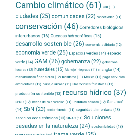
Cambio climático
(61)
CBI
(11)
ciudades
(25)
comunidades
(22)
conectividad
(11)
conservación
(46)
Corredores biológicos
interurbanos
(16)
Cuencas hidrográficas
(15)
desarrollo sostenible
(26)
economía solidaria
(12)
economía verde
(25)
Espacios verdes
(14)
espacio
GAM
(26)
gobernanza
(22)
verde
(14)
gobiernos
humedales
(15)
manglar
(14)
locales
(12)
Manejo integrado
(11)
mecanismos financieros
(12)
pago servicios
monitoreo
(11)
México
(11)
ambientales
(12)
paisaje urbano
(11)
Plantaciones forestales
(11)
recurso hídrico
(37)
producción sostenible
(13)
San José
REDD
(12)
Residuos sólidos
(12)
Redes de colaboración
(11)
SbN
(23)
(14)
seguridad alimentaria
(13)
sector forestal
(11)
Soluciones
servicios ecosistémicos
(13)
SINAC
(11)
basadas en la naturaleza
(24)
sostenibilidad
(13)
trama verde
(25)