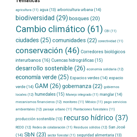
Temáticas
agua
(13)
arboricultura urbana
(14)
agricultura
(11)
biodiversidad
(29)
bosques
(20)
Cambio climático
(61)
CBI
(11)
ciudades
(25)
comunidades
(22)
conectividad
(11)
conservación
(46)
Corredores biológicos
interurbanos
(16)
Cuencas hidrográficas
(15)
desarrollo sostenible
(26)
economía solidaria
(12)
economía verde
(25)
Espacios verdes
(14)
espacio
GAM
(26)
gobernanza
(22)
verde
(14)
gobiernos
humedales
(15)
manglar
(14)
locales
(12)
Manejo integrado
(11)
mecanismos financieros
(12)
pago servicios
monitoreo
(11)
México
(11)
ambientales
(12)
paisaje urbano
(11)
Plantaciones forestales
(11)
recurso hídrico
(37)
producción sostenible
(13)
San José
REDD
(12)
Residuos sólidos
(12)
Redes de colaboración
(11)
SbN
(23)
(14)
seguridad alimentaria
(13)
sector forestal
(11)