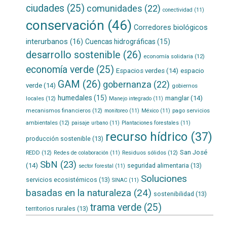
ciudades
(25)
comunidades
(22)
conectividad
(11)
conservación
(46)
Corredores biológicos
interurbanos
(16)
Cuencas hidrográficas
(15)
desarrollo sostenible
(26)
economía solidaria
(12)
economía verde
(25)
Espacios verdes
(14)
espacio
GAM
(26)
gobernanza
(22)
verde
(14)
gobiernos
humedales
(15)
manglar
(14)
locales
(12)
Manejo integrado
(11)
mecanismos financieros
(12)
pago servicios
monitoreo
(11)
México
(11)
ambientales
(12)
paisaje urbano
(11)
Plantaciones forestales
(11)
recurso hídrico
(37)
producción sostenible
(13)
San José
REDD
(12)
Residuos sólidos
(12)
Redes de colaboración
(11)
SbN
(23)
(14)
seguridad alimentaria
(13)
sector forestal
(11)
Soluciones
servicios ecosistémicos
(13)
SINAC
(11)
basadas en la naturaleza
(24)
sostenibilidad
(13)
trama verde
(25)
territorios rurales
(13)