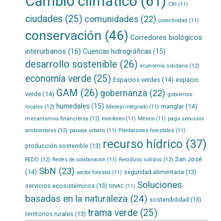
Cambio climático
(61)
CBI
(11)
ciudades
(25)
comunidades
(22)
conectividad
(11)
conservación
(46)
Corredores biológicos
interurbanos
(16)
Cuencas hidrográficas
(15)
desarrollo sostenible
(26)
economía solidaria
(12)
economía verde
(25)
Espacios verdes
(14)
espacio
GAM
(26)
gobernanza
(22)
verde
(14)
gobiernos
humedales
(15)
manglar
(14)
locales
(12)
Manejo integrado
(11)
mecanismos financieros
(12)
pago servicios
monitoreo
(11)
México
(11)
ambientales
(12)
paisaje urbano
(11)
Plantaciones forestales
(11)
recurso hídrico
(37)
producción sostenible
(13)
San José
REDD
(12)
Residuos sólidos
(12)
Redes de colaboración
(11)
SbN
(23)
(14)
seguridad alimentaria
(13)
sector forestal
(11)
Soluciones
servicios ecosistémicos
(13)
SINAC
(11)
basadas en la naturaleza
(24)
sostenibilidad
(13)
trama verde
(25)
territorios rurales
(13)