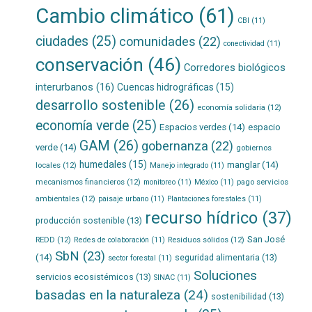
Cambio climático
(61)
CBI
(11)
ciudades
(25)
comunidades
(22)
conectividad
(11)
conservación
(46)
Corredores biológicos
interurbanos
(16)
Cuencas hidrográficas
(15)
desarrollo sostenible
(26)
economía solidaria
(12)
economía verde
(25)
Espacios verdes
(14)
espacio
GAM
(26)
gobernanza
(22)
verde
(14)
gobiernos
humedales
(15)
manglar
(14)
locales
(12)
Manejo integrado
(11)
mecanismos financieros
(12)
pago servicios
monitoreo
(11)
México
(11)
ambientales
(12)
paisaje urbano
(11)
Plantaciones forestales
(11)
recurso hídrico
(37)
producción sostenible
(13)
San José
REDD
(12)
Residuos sólidos
(12)
Redes de colaboración
(11)
SbN
(23)
(14)
seguridad alimentaria
(13)
sector forestal
(11)
Soluciones
servicios ecosistémicos
(13)
SINAC
(11)
basadas en la naturaleza
(24)
sostenibilidad
(13)