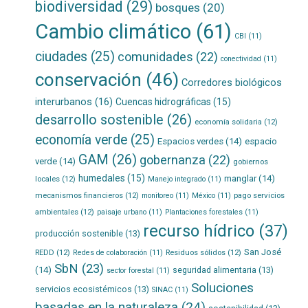
biodiversidad
(29)
bosques
(20)
Cambio climático
(61)
CBI
(11)
ciudades
(25)
comunidades
(22)
conectividad
(11)
conservación
(46)
Corredores biológicos
interurbanos
(16)
Cuencas hidrográficas
(15)
desarrollo sostenible
(26)
economía solidaria
(12)
economía verde
(25)
Espacios verdes
(14)
espacio
GAM
(26)
gobernanza
(22)
verde
(14)
gobiernos
humedales
(15)
manglar
(14)
locales
(12)
Manejo integrado
(11)
mecanismos financieros
(12)
pago servicios
monitoreo
(11)
México
(11)
ambientales
(12)
paisaje urbano
(11)
Plantaciones forestales
(11)
recurso hídrico
(37)
producción sostenible
(13)
San José
REDD
(12)
Residuos sólidos
(12)
Redes de colaboración
(11)
SbN
(23)
(14)
seguridad alimentaria
(13)
sector forestal
(11)
Soluciones
servicios ecosistémicos
(13)
SINAC
(11)
basadas en la naturaleza
(24)