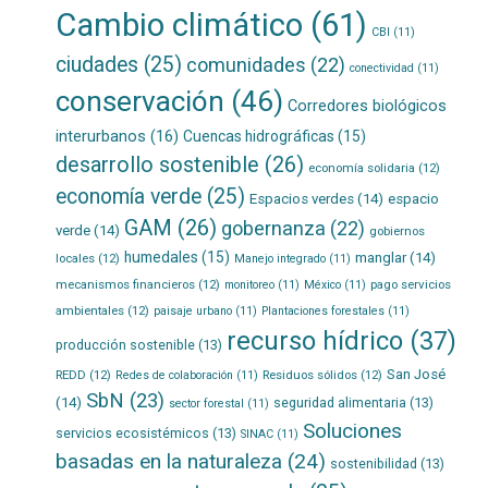
Cambio climático
(61)
CBI
(11)
ciudades
(25)
comunidades
(22)
conectividad
(11)
conservación
(46)
Corredores biológicos
interurbanos
(16)
Cuencas hidrográficas
(15)
desarrollo sostenible
(26)
economía solidaria
(12)
economía verde
(25)
Espacios verdes
(14)
espacio
GAM
(26)
gobernanza
(22)
verde
(14)
gobiernos
humedales
(15)
manglar
(14)
locales
(12)
Manejo integrado
(11)
mecanismos financieros
(12)
pago servicios
monitoreo
(11)
México
(11)
ambientales
(12)
paisaje urbano
(11)
Plantaciones forestales
(11)
recurso hídrico
(37)
producción sostenible
(13)
San José
REDD
(12)
Residuos sólidos
(12)
Redes de colaboración
(11)
SbN
(23)
(14)
seguridad alimentaria
(13)
sector forestal
(11)
Soluciones
servicios ecosistémicos
(13)
SINAC
(11)
basadas en la naturaleza
(24)
sostenibilidad
(13)